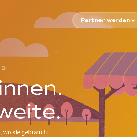
Partner werden
ND
innen.
weite.
, wo sie gebraucht